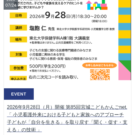
07/24
EVENT
2026年9月28日（月）開催 第85回宮城こどもかんごnet.
「 小児看護外来における子どもと家族へのアプローチ
子どもが「自分を生きる」を取り戻す「聞く・促す・支
える」の技術 」